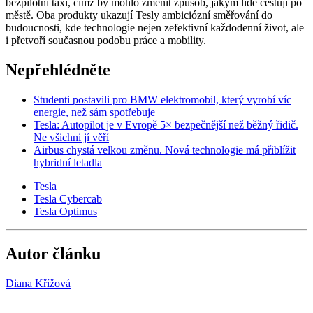
bezpilotní taxi, čímž by mohlo změnit způsob, jakým lidé cestují po
městě. Oba produkty ukazují Tesly ambiciózní směřování do
budoucnosti, kde technologie nejen zefektivní každodenní život, ale
i přetvoří současnou podobu práce a mobility.
Nepřehlédněte
Studenti postavili pro BMW elektromobil, který vyrobí víc
energie, než sám spotřebuje
Tesla: Autopilot je v Evropě 5× bezpečnější než běžný řidič.
Ne všichni jí věří
Airbus chystá velkou změnu. Nová technologie má přiblížit
hybridní letadla
Tesla
Tesla Cybercab
Tesla Optimus
Autor článku
Diana Křížová