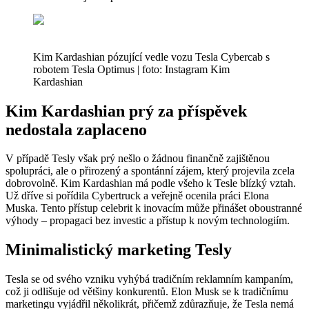
Kim Kardashian pózující vedle vozu Tesla Cybercab s
robotem Tesla Optimus | foto: Instagram Kim
Kardashian
Kim Kardashian prý za příspěvek
nedostala zaplaceno
V případě Tesly však prý nešlo o žádnou finančně zajištěnou
spolupráci, ale o přirozený a spontánní zájem, který projevila zcela
dobrovolně. Kim Kardashian má podle všeho k Tesle blízký vztah.
Už dříve si pořídila Cybertruck a veřejně ocenila práci Elona
Muska. Tento přístup celebrit k inovacím může přinášet oboustranné
výhody – propagaci bez investic a přístup k novým technologiím.
Minimalistický marketing Tesly
Tesla se od svého vzniku vyhýbá tradičním reklamním kampaním,
což ji odlišuje od většiny konkurentů. Elon Musk se k tradičnímu
marketingu vyjádřil několikrát, přičemž zdůrazňuje, že Tesla nemá