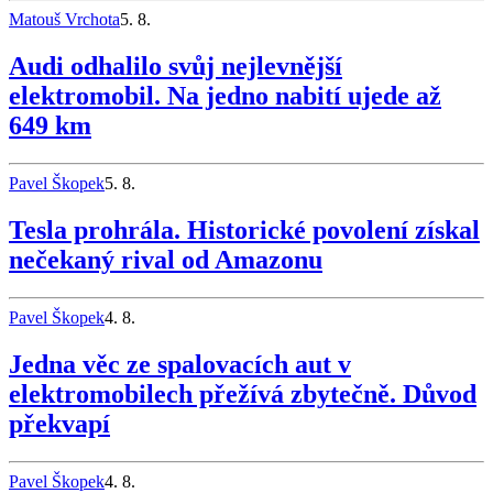
Matouš Vrchota
5. 8.
Audi odhalilo svůj nejlevnější
elektromobil. Na jedno nabití ujede až
649 km
Pavel Škopek
5. 8.
Tesla prohrála. Historické povolení získal
nečekaný rival od Amazonu
Pavel Škopek
4. 8.
Jedna věc ze spalovacích aut v
elektromobilech přežívá zbytečně. Důvod
překvapí
Pavel Škopek
4. 8.