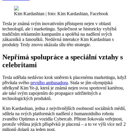
Kim Kardashian | foto: Kim Kardashian, Facebook
Tesla je známá svým inovativním přístupem nejen v oblasti
technologií, ale i marketingu. Společnost se historicky vyhýbá
tradičním reklamním kampaním a spoléhá na nadšení svých
zákazníků a fanoušků. Nedávná interakce Kim Kardashian s
produkty Tesly znovu ukázala sílu této strategie.
Nepřímá spolupráce a speciální vztahy s
celebritami
Tesla udělala nedávno krok směrem k placenému marketingu, když
přivítala svého
prvního ambasadora
. Stala se jím olympijská
střelkyně Kim Ye-ji, která je známá nejen svou sportovní kariérou,
ale také svým zapojením do propagace udržitelných a
technologických produktů.
Kim Kardashian, jedna z nejvlivnějších osobností sociálních médií,
sdílela na svých platformách nadšení z humanoidního robota
zvaného Optimus a vozidla Cybercab. Přitom šokovala veřejnost,
protože většina jejích příspěvků je placená – a to ve výši více než 2
milionů dolarů za jeden post.