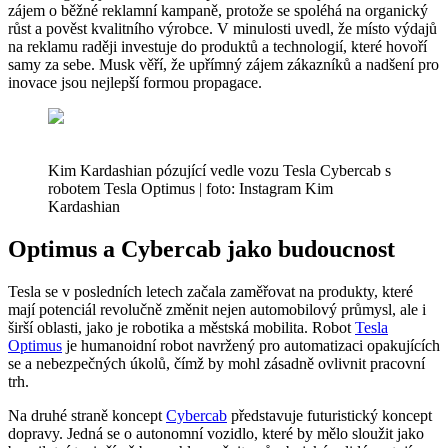
zájem o běžné reklamní kampaně, protože se spoléhá na organický
růst a pověst kvalitního výrobce. V minulosti uvedl, že místo výdajů
na reklamu raději investuje do produktů a technologií, které hovoří
samy za sebe. Musk věří, že upřímný zájem zákazníků a nadšení pro
inovace jsou nejlepší formou propagace.
Kim Kardashian pózující vedle vozu Tesla Cybercab s
robotem Tesla Optimus | foto: Instagram Kim
Kardashian
Optimus a Cybercab jako budoucnost
Tesla se v posledních letech začala zaměřovat na produkty, které
mají potenciál revolučně změnit nejen automobilový průmysl, ale i
širší oblasti, jako je robotika a městská mobilita. Robot
Tesla
Optimus
je humanoidní robot navržený pro automatizaci opakujících
se a nebezpečných úkolů, čímž by mohl zásadně ovlivnit pracovní
trh.
Na druhé straně koncept
Cybercab
představuje futuristický koncept
dopravy. Jedná se o autonomní vozidlo, které by mělo sloužit jako