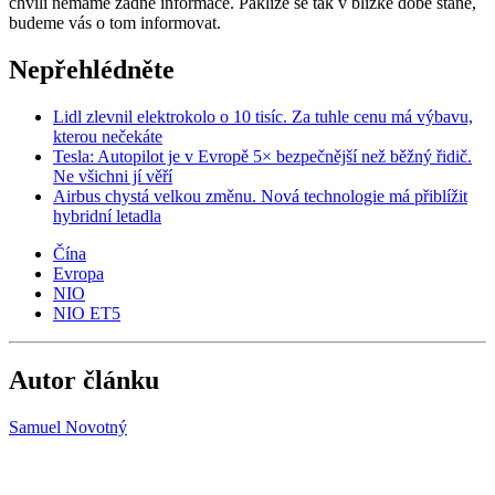
chvíli nemáme žádné informace. Pakliže se tak v blízké době stane,
budeme vás o tom informovat.
Nepřehlédněte
Lidl zlevnil elektrokolo o 10 tisíc. Za tuhle cenu má výbavu,
kterou nečekáte
Tesla: Autopilot je v Evropě 5× bezpečnější než běžný řidič.
Ne všichni jí věří
Airbus chystá velkou změnu. Nová technologie má přiblížit
hybridní letadla
Čína
Evropa
NIO
NIO ET5
Autor článku
Samuel Novotný