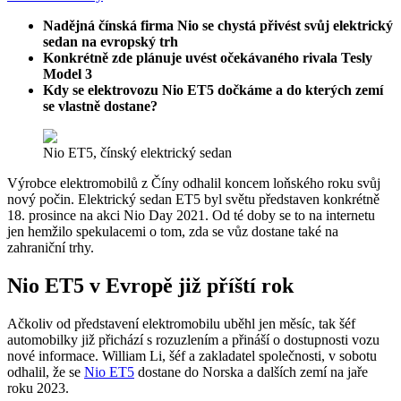
Nadějná čínská firma Nio se chystá přivést svůj elektrický
sedan na evropský trh
Konkrétně zde plánuje uvést očekávaného rivala Tesly
Model 3
Kdy se elektrovozu Nio ET5 dočkáme a do kterých zemí
se vlastně dostane?
Nio ET5, čínský elektrický sedan
Výrobce elektromobilů z Číny odhalil koncem loňského roku svůj
nový počin. Elektrický sedan ET5 byl světu představen konkrétně
18. prosince na akci Nio Day 2021. Od té doby se to na internetu
jen hemžilo spekulacemi o tom, zda se vůz dostane také na
zahraniční trhy.
Nio ET5 v Evropě již příští rok
Ačkoliv od představení elektromobilu uběhl jen měsíc, tak šéf
automobilky již přichází s rozuzlením a přináší o dostupnosti vozu
nové informace. William Li, šéf a zakladatel společnosti, v sobotu
odhalil, že se
Nio ET5
dostane do Norska a dalších zemí na jaře
roku 2023.