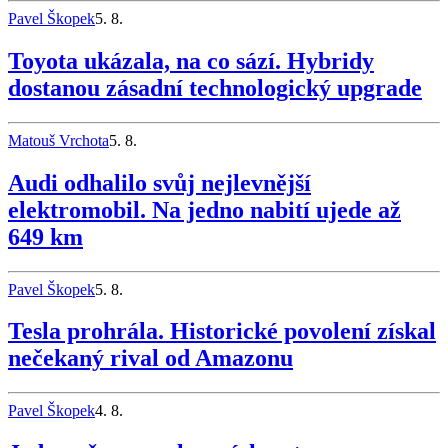
Pavel Škopek
5. 8.
Toyota ukázala, na co sází. Hybridy
dostanou zásadní technologický upgrade
Matouš Vrchota
5. 8.
Audi odhalilo svůj nejlevnější
elektromobil. Na jedno nabití ujede až
649 km
Pavel Škopek
5. 8.
Tesla prohrála. Historické povolení získal
nečekaný rival od Amazonu
Pavel Škopek
4. 8.