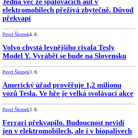
Jedna věc ze spalovacích aut v
elektromobilech přežívá zbytečně. Důvod
překvapí
Pavel Škopek
4. 8.
Volvo chystá levnějšího rivala Tesly
Model Y. Vyrábět se bude na Slovensku
Pavel Škopek
3. 8.
Americký úřad prověřuje 1,2 milionu
vozů Tesla. Ve hře je velká svolávací akce
Pavel Škopek
3. 8.
Ferrari překvapilo. Budoucnost nevidí
jen v elektromobilech, ale i v biopalivech