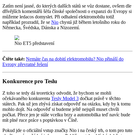
Zatím není jasné, do kterých dalších států se vůz dostane, ovšem dle
dřívějších komentářů šéfa čínské společnosti o expanzi do Evropy si
můžeme ledacos domyslet. Při odhalení elektromobilu totiž
například prozradil, že se
Nio
chystá již během letošního roku do
Německa, Švédska, Dánska a Nizozemí.
Nio ET5 představení
Čtěte také:
Nemáte čas na dobití elektromobilu? Nio přináší do
Evropy převratné řešení
Konkurence pro Teslu
Z toho se tedy dá teoreticky odvodit, že bychom se mohli
očekávaného konkurenta
Tesly Model 3
dočkat právě v těchto
státech. Pak už jen zbývá získat odpověď na otázku, kdy by k tomu
mohlo dojít. Na odpověď si budeme ještě nejspíš muset chvíli
počkat. Přece jen je stále vcelku brzy a automobilka teď navíc bude
mít plné ruce práce s poptávkou v Číně.
Pokud jde o oficiální vstup značky Nio i na český trh, o tom pro tuto