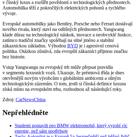
v čínský luxus a rozšířit povědomí o technologických přednostech.
Automobilka těží z pokročilých elektrických pohonů a rychlého
vývoje.
Evropské automobilky jako Bentley, Porsche nebo Ferrari dostávají
nového rivala, který staví na odlišných přednostech. Yangwang
klade důraz na technologický náskok, inovace a neobvyklé funkce,
zatímco tradiční značky spoléhají na silné jméno a stabilní
zákaznickou základnu. Výhodou
BYD
je i agresivní cenová
politika. Otázkou zůstává, zda evropští zákazníci přijmou značku
bez historie.
Vstup Yangwangu na evropský trh může přepsat pravidla
v segmentu luxusních vozů. Ukazuje, že prémiová třída je dnes
otevřenější novým výrobcům s globálními ambicemi a silným
technologickým zázemím. O tom, jestli si čínská definice luxusu
získá místo na evropském trhu, rozhodnou až následující roky.
Zdroj:
CarNewsChina
Nepřehlédněte
Studenti postavili pro BMW elektromobil, který vyrobí víc
energie, než sám spotřebuje
Tesla: Autopilot je v Evropě 5× bezpečnější než běžný řidič.