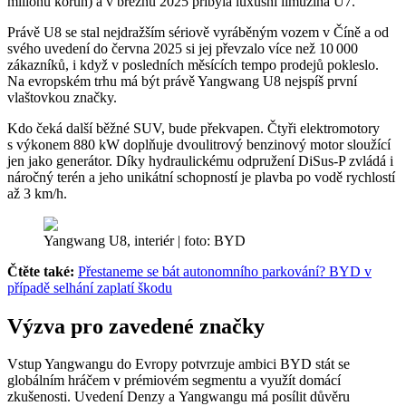
milionu korun) a v březnu 2025 přibyla luxusní limuzína U7.
Právě U8 se stal nejdražším sériově vyráběným vozem v Číně a od
svého uvedení do června 2025 si jej převzalo více než 10 000
zákazníků, i když v posledních měsících tempo prodejů pokleslo.
Na evropském trhu má být právě Yangwang U8 nejspíš první
vlaštovkou značky.
Kdo čeká další běžné SUV, bude překvapen. Čtyři elektromotory
s výkonem 880 kW doplňuje dvoulitrový benzinový motor sloužící
jen jako generátor. Díky hydraulickému odpružení DiSus-P zvládá i
náročný terén a jeho unikátní schopností je plavba po vodě rychlostí
až 3 km/h.
Yangwang U8, interiér | foto: BYD
Čtěte také:
Přestaneme se bát autonomního parkování? BYD v
případě selhání zaplatí škodu
Výzva pro zavedené značky
Vstup Yangwangu do Evropy potvrzuje ambici BYD stát se
globálním hráčem v prémiovém segmentu a využít domácí
zkušenosti. Uvedení Denzy a Yangwangu má posílit důvěru