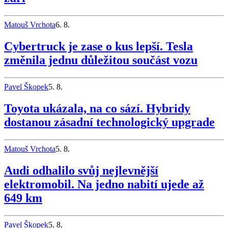
Matouš Vrchota
6. 8.
Cybertruck je zase o kus lepší. Tesla
změnila jednu důležitou součást vozu
Pavel Škopek
5. 8.
Toyota ukázala, na co sází. Hybridy
dostanou zásadní technologický upgrade
Matouš Vrchota
5. 8.
Audi odhalilo svůj nejlevnější
elektromobil. Na jedno nabití ujede až
649 km
Pavel Škopek
5. 8.