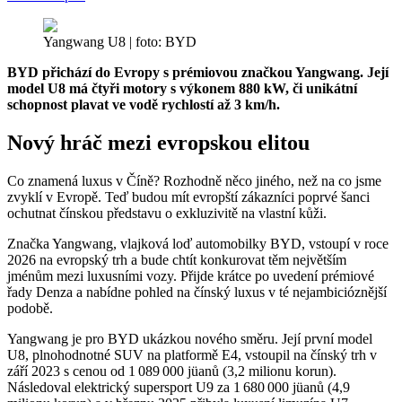
Yangwang U8 | foto: BYD
BYD přichází do Evropy s prémiovou značkou Yangwang. Její
model U8 má čtyři motory s výkonem 880 kW, či unikátní
schopnost plavat ve vodě rychlostí až 3 km/h.
Nový hráč mezi evropskou elitou
Co znamená luxus v Číně? Rozhodně něco jiného, než na co jsme
zvyklí v Evropě. Teď budou mít evropští zákazníci poprvé šanci
ochutnat čínskou představu o exkluzivitě na vlastní kůži.
Značka Yangwang, vlajková loď automobilky BYD, vstoupí v roce
2026 na evropský trh a bude chtít konkurovat těm největším
jménům mezi luxusními vozy. Přijde krátce po uvedení prémiové
řady Denza a nabídne pohled na čínský luxus v té nejambicióznější
podobě.
Yangwang je pro BYD ukázkou nového směru. Její první model
U8, plnohodnotné SUV na platformě E4, vstoupil na čínský trh v
září 2023 s cenou od 1 089 000 jüanů (3,2 milionu korun).
Následoval elektrický supersport U9 za 1 680 000 jüanů (4,9