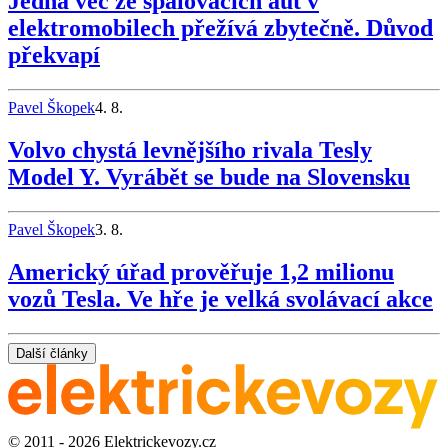
Jedna věc ze spalovacích aut v
elektromobilech přežívá zbytečně. Důvod
překvapí
Pavel Škopek
4. 8.
Volvo chystá levnějšího rivala Tesly
Model Y. Vyrábět se bude na Slovensku
Pavel Škopek
3. 8.
Americký úřad prověřuje 1,2 milionu
vozů Tesla. Ve hře je velká svolávací akce
Další články
© 2011 - 2026 Elektrickevozy.cz