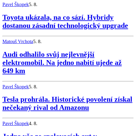
Pavel Škopek
5. 8.
Toyota ukázala, na co sází. Hybridy
dostanou zásadní technologický upgrade
Matouš Vrchota
5. 8.
Audi odhalilo svůj nejlevnější
elektromobil. Na jedno nabití ujede až
649 km
Pavel Škopek
5. 8.
Tesla prohrála. Historické povolení získal
nečekaný rival od Amazonu
Pavel Škopek
4. 8.