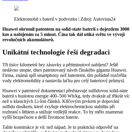
Elektromobil s baterií v podvozku | Zdroj: Autovista24
Huawei ohromil patentem na solid-state baterii s dojezdem 3000
km a nabíjením za 5 minut. Čína tak dál utíká světu ve vývoji
revolučních akumulátorů.
Unikátní technologie řeší degradaci
Tři tisíce kilometrů bez zásuvky a pětiminutové nabíjení? Ještě
nedávno utopie, dnes patentovaný návrh čínského giganta Huawei.
Firma, známá spíš smartphony než bateriemi, tím pořádně rozčeřila
vody elektromobility a nastavila laťku pro celý bateriový průmysl.
Huawei v patentové dokumentaci představuje sulfidovou solid-state
baterii s hustotou energie 400–500 Wh/kg, tedy dvakrát až třikrát víc
než u klasických Li-Ion článků. Klíčovým prvkem je dopování
sulfidu dusíkem, které zvyšuje elektrochemickou stabilitu při
rozhraní s lithiem a snižuje vedlejší reakce. To by mělo znamenat
vyšší bezpečnost a delší životnost baterie.
Tahle konstrukce je víc než nápad. Je to praktická odpověď na