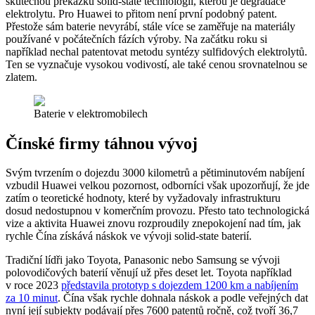
skutečnou překážku solid-state technologií, kterou je degradace
elektrolytu. Pro Huawei to přitom není první podobný patent.
Přestože sám baterie nevyrábí, stále více se zaměřuje na materiály
používané v počátečních fázích výroby. Na začátku roku si
například nechal patentovat metodu syntézy sulfidových elektrolytů.
Ten se vyznačuje vysokou vodivostí, ale také cenou srovnatelnou se
zlatem.
Baterie v elektromobilech
Čínské firmy táhnou vývoj
Svým tvrzením o dojezdu 3000 kilometrů a pětiminutovém nabíjení
vzbudil Huawei velkou pozornost, odborníci však upozorňují, že jde
zatím o teoretické hodnoty, které by vyžadovaly infrastrukturu
dosud nedostupnou v komerčním provozu. Přesto tato technologická
vize a aktivita Huawei znovu rozproudily znepokojení nad tím, jak
rychle Čína získává náskok ve vývoji solid-state baterií.
Tradiční lídři jako Toyota, Panasonic nebo Samsung se vývoji
polovodičových baterií věnují už přes deset let. Toyota například
v roce 2023
představila prototyp s dojezdem 1200 km a nabíjením
za 10 minut
. Čína však rychle dohnala náskok a podle veřejných dat
nyní její subjekty podávají přes 7600 patentů ročně, což tvoří 36,7