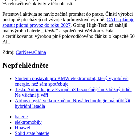
% celosvětové aktivity v této oblasti.
Patentová aktivita se navíc začíná promítat do praxe. Čínští výrobci
postupně přecházejí od vývoje k průmyslové výrobě.
CATL plánuje
spustit pilotní provoz do roku 2027
, Going High-Tech už zahájil
malovýrobu baterie
„Jinshi“
a společnost WeLion začala
s certifikovanou výrobou plně polovodičového článku o kapacitě 50
Ah.
Zdroj:
CarNewsChina
Nepřehlédněte
Studenti postavili pro BMW elektromobil, který vyrobí víc
energie, než sám spotřebuje
Tesla: Autopilot je v Evropě 5× bezpečnější než běžný řidič.
Ne všichni jí věří
Airbus chystá velkou změnu. Nová technologie má přiblížit
hybridní letadla
baterie
elektromobily
Huawei
Solid-state baterie