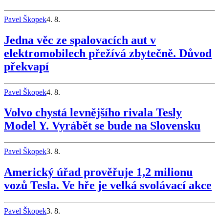
Pavel Škopek
4. 8.
Jedna věc ze spalovacích aut v
elektromobilech přežívá zbytečně. Důvod
překvapí
Pavel Škopek
4. 8.
Volvo chystá levnějšího rivala Tesly
Model Y. Vyrábět se bude na Slovensku
Pavel Škopek
3. 8.
Americký úřad prověřuje 1,2 milionu
vozů Tesla. Ve hře je velká svolávací akce
Pavel Škopek
3. 8.