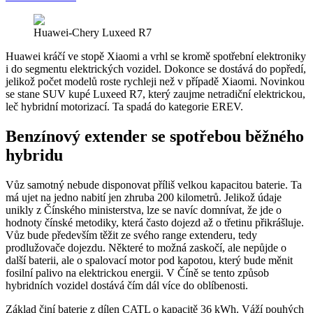
Huawei-Chery Luxeed R7
Huawei kráčí ve stopě Xiaomi a vrhl se kromě spotřební elektroniky
i do segmentu elektrických vozidel. Dokonce se dostává do popředí,
jelikož počet modelů roste rychleji než v případě Xiaomi. Novinkou
se stane SUV kupé Luxeed R7, který zaujme netradiční elektrickou,
leč hybridní motorizací. Ta spadá do kategorie EREV.
Benzínový extender se spotřebou běžného
hybridu
Vůz samotný nebude disponovat příliš velkou kapacitou baterie. Ta
má ujet na jedno nabití jen zhruba 200 kilometrů. Jelikož údaje
unikly z Čínského ministerstva, lze se navíc domnívat, že jde o
hodnoty čínské metodiky, která často dojezd až o třetinu přikrášluje.
Vůz bude především těžit ze svého range extenderu, tedy
prodlužovače dojezdu. Některé to možná zaskočí, ale nepůjde o
další baterii, ale o spalovací motor pod kapotou, který bude měnit
fosilní palivo na elektrickou energii. V Číně se tento způsob
hybridních vozidel dostává čím dál více do oblíbenosti.
Základ činí baterie z dílen CATL o kapacitě 36 kWh. Váží pouhých