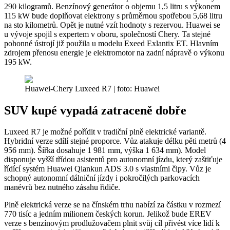
290 kilogramů. Benzínový generátor o objemu 1,5 litru s výkonem
115 kW bude doplňovat elektrony s průměrnou spotřebou 5,68 litru
na sto kilometrů. Opět je nutné vzít hodnoty s rezervou. Huawei se
u vývoje spojil s expertem v oboru, společností Chery. Ta stejné
pohonné ústrojí již použila u modelu Exeed Exlantix ET. Hlavním
zdrojem přenosu energie je elektromotor na zadní nápravě o výkonu
195 kW.
Huawei-Chery Luxeed R7 | foto: Huawei
SUV kupé vypadá zatraceně dobře
Luxeed R7 je možné pořídit v tradiční plně elektrické variantě.
Hybridní verze sdílí stejné proporce. Vůz atakuje délku pěti metrů (4
956 mm). Šířka dosahuje 1 981 mm, výška 1 634 mm). Model
disponuje vyšší třídou asistentů pro autonomní jízdu, který zaštiťuje
řídící systém Huawei Qiankun ADS 3.0 s vlastními čipy. Vůz je
schopný autonomní dálniční jízdy i pokročilých parkovacích
manévrů bez nutného zásahu řidiče.
Plně elektrická verze se na čínském trhu nabízí za částku v rozmezí
770 tisíc a jedním milionem českých korun. Jelikož bude EREV
verze s benzínovým prodlužovačem plnit svůj cíl přivést více lidí k