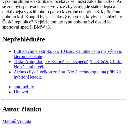
vyššímu stupni elektrifikace, očekává se i nižší základní částka. Ač
se zdá být spalovací prvek ve voze zbytečný, jde stále o lepší a
efektivnější využití tohoto paliva k výrobě energie než k přímému
pohonu kol. Koupili byste si takový typ vozu, kdyby se nabízel i v
České republice? Nejblíže tomuto typu pohonu byl dosud jen
sportovní speciál BMW i8.
Nepřehlédněte
Lidl zlevnil elektrokolo o 10 tisíc. Za tuhle cenu má výbavu,
kterou nečekáte
Tesla: Autopilot je v Evropě 5× bezpečnější než běžný řidič.
Ne všichni jí věří
Airbus chystá velkou změnu. Nová technologie má přiblížit
hybridní letadla
automobily
Huawei
Autor článku
Matouš Vrchota