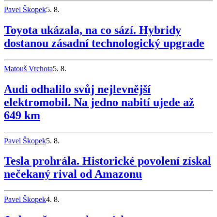
Pavel Škopek
5. 8.
Toyota ukázala, na co sází. Hybridy
dostanou zásadní technologický upgrade
Matouš Vrchota
5. 8.
Audi odhalilo svůj nejlevnější
elektromobil. Na jedno nabití ujede až
649 km
Pavel Škopek
5. 8.
Tesla prohrála. Historické povolení získal
nečekaný rival od Amazonu
Pavel Škopek
4. 8.