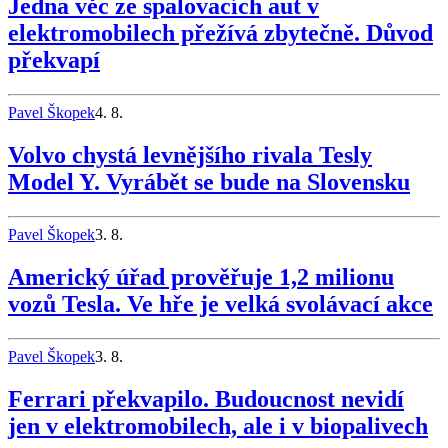
Jedna věc ze spalovacích aut v
elektromobilech přežívá zbytečně. Důvod
překvapí
Pavel Škopek
4. 8.
Volvo chystá levnějšího rivala Tesly
Model Y. Vyrábět se bude na Slovensku
Pavel Škopek
3. 8.
Americký úřad prověřuje 1,2 milionu
vozů Tesla. Ve hře je velká svolávací akce
Pavel Škopek
3. 8.
Ferrari překvapilo. Budoucnost nevidí
jen v elektromobilech, ale i v biopalivech