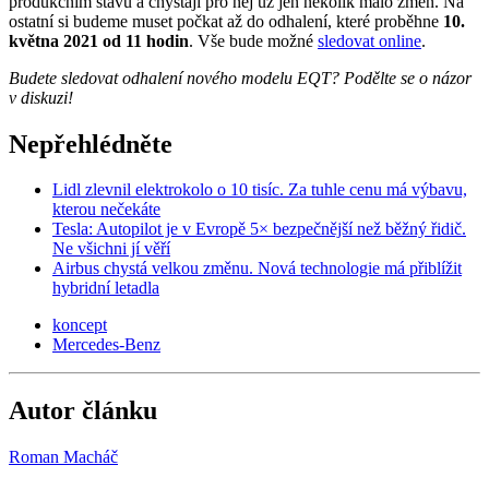
produkčním stavu a chystají pro něj už jen několik málo změn. Na
ostatní si budeme muset počkat až do odhalení, které proběhne
10.
května 2021 od 11 hodin
. Vše bude možné
sledovat online
.
Budete sledovat odhalení nového modelu EQT? Podělte se o názor
v diskuzi!
Nepřehlédněte
Lidl zlevnil elektrokolo o 10 tisíc. Za tuhle cenu má výbavu,
kterou nečekáte
Tesla: Autopilot je v Evropě 5× bezpečnější než běžný řidič.
Ne všichni jí věří
Airbus chystá velkou změnu. Nová technologie má přiblížit
hybridní letadla
koncept
Mercedes-Benz
Autor článku
Roman Macháč