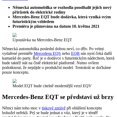
Německá automobilka se rozhodla poodhalit jejich nový
přírůstek do elektrické rodiny
Mercedes-Benz EQT bude dodávka, která vyniká svým
futuristickým vzhledem
Premiéra je plánována na datum 10. května 2021
Upoutávka na Mercedes-Benz EQT
Německá automobilka poslední dobou neví, co dřív. Po velmi
vydařené premiéře
Mercedesu EQS
nebo
EQB
nás nyní čeká další
kamarád do party. Řeč je o dodávce s futuristickým nádechem, která
bude taktéž stát na čistě elektrické platformě. Nutno ovšem
podotknout, že nepůjde o produkční model. Tentokrát se dočkáme
pouze konceptu.
Model EQT bude citelně modernější verzí EQV
Mercedes-Benz EQT se představí už brzy
Němci nám toho moc v
tiskové zprávě
při ohlášení konceptu
bohužel neřekli. Prý se bude jednat o vůz, který je v téměř