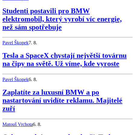
Studenti postavili pro BMW
elektromobil, který vyrobí víc energie,
než sám spotřebuje
Pavel Škopek
7. 8.
Tesla a SpaceX chystají největší továrnu
na čipy na světě. Už víme, kde vyroste
Pavel Škopek
6. 8.
Zaplatíte za luxusní BMW a po
nastartování uvidíte reklamu. Majitelé
zuří
Matouš Vrchota
6. 8.