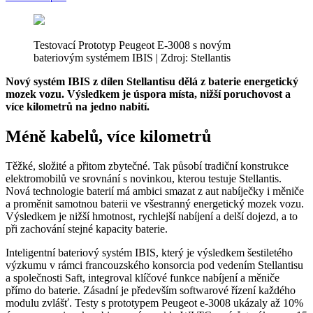
Testovací Prototyp Peugeot E-3008 s novým
bateriovým systémem IBIS | Zdroj: Stellantis
Nový systém IBIS z dílen Stellantisu dělá z baterie energetický
mozek vozu. Výsledkem je úspora místa, nižší poruchovost a
více kilometrů na jedno nabití.
Méně kabelů, více kilometrů
Těžké, složité a přitom zbytečné. Tak působí tradiční konstrukce
elektromobilů ve srovnání s novinkou, kterou testuje Stellantis.
Nová technologie baterií má ambici smazat z aut nabíječky i měniče
a proměnit samotnou baterii ve všestranný energetický mozek vozu.
Výsledkem je nižší hmotnost, rychlejší nabíjení a delší dojezd, a to
při zachování stejné kapacity baterie.
Inteligentní bateriový systém IBIS, který je výsledkem šestiletého
výzkumu v rámci francouzského konsorcia pod vedením Stellantisu
a společnosti Saft, integroval klíčové funkce nabíjení a měniče
přímo do baterie. Zásadní je především softwarové řízení každého
modulu zvlášť. Testy s prototypem Peugeot e-3008 ukázaly až 10%