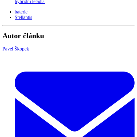
hybridní letadla
baterie
Stellantis
Autor článku
Pavel Škopek