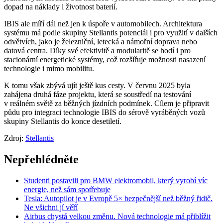
dopad na náklady i životnost baterií.
IBIS ale míří dál než jen k úspoře v automobilech. Architektura
systému má podle skupiny Stellantis potenciál i pro využití v dalších
odvětvích, jako je železniční, letecká a námořní doprava nebo
datová centra. Díky své efektivitě a modularitě se hodí i pro
stacionární energetické systémy, což rozšiřuje možnosti nasazení
technologie i mimo mobilitu.
K tomu však zbývá ujít ještě kus cesty. V červnu 2025 byla
zahájena druhá fáze projektu, která se soustředí na testování
v reálném světě za běžných jízdních podmínek. Cílem je připravit
půdu pro integraci technologie IBIS do sérově vyráběných vozů
skupiny Stellantis do konce desetiletí.
Zdroj:
Stellantis
Nepřehlédněte
Studenti postavili pro BMW elektromobil, který vyrobí víc
energie, než sám spotřebuje
Tesla: Autopilot je v Evropě 5× bezpečnější než běžný řidič.
Ne všichni jí věří
Airbus chystá velkou změnu. Nová technologie má přiblížit