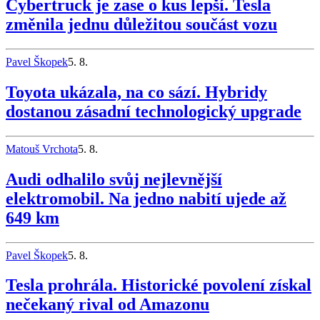
Cybertruck je zase o kus lepší. Tesla
změnila jednu důležitou součást vozu
Pavel Škopek
5. 8.
Toyota ukázala, na co sází. Hybridy
dostanou zásadní technologický upgrade
Matouš Vrchota
5. 8.
Audi odhalilo svůj nejlevnější
elektromobil. Na jedno nabití ujede až
649 km
Pavel Škopek
5. 8.
Tesla prohrála. Historické povolení získal
nečekaný rival od Amazonu