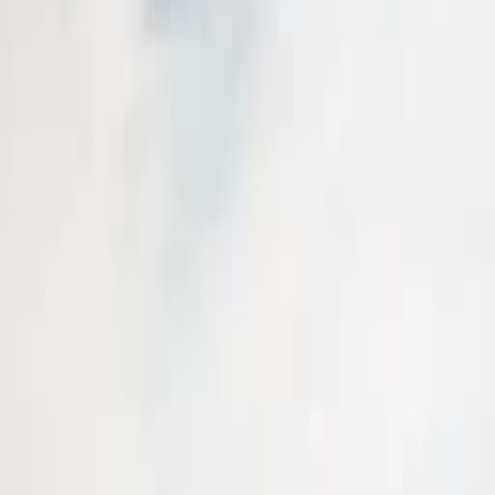
Nejlevnější elektromobil na operativní leasing