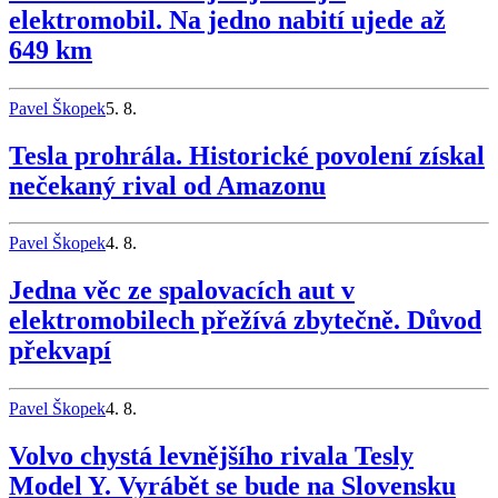
elektromobil. Na jedno nabití ujede až
649 km
Pavel Škopek
5. 8.
Tesla prohrála. Historické povolení získal
nečekaný rival od Amazonu
Pavel Škopek
4. 8.
Jedna věc ze spalovacích aut v
elektromobilech přežívá zbytečně. Důvod
překvapí
Pavel Škopek
4. 8.
Volvo chystá levnějšího rivala Tesly
Model Y. Vyrábět se bude na Slovensku