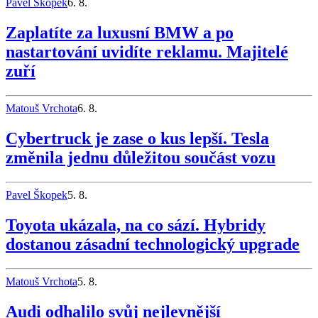
Pavel Škopek
6. 8.
Zaplatíte za luxusní BMW a po
nastartování uvidíte reklamu. Majitelé
zuří
Matouš Vrchota
6. 8.
Cybertruck je zase o kus lepší. Tesla
změnila jednu důležitou součást vozu
Pavel Škopek
5. 8.
Toyota ukázala, na co sází. Hybridy
dostanou zásadní technologický upgrade
Matouš Vrchota
5. 8.
Audi odhalilo svůj nejlevnější