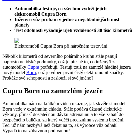
Automobilka testuje, co všechno vydrží jejich
elektromobil Cupra Born
Inženýři vůz prohání v jedné z nejchladnějších míst
planety
Test odolnosti vyžaduje ujetí vzdálenosti 30 tisíc kilometrů
Elektromobil Cupra Born při náročném testování
Několik kilometrů od severního polárního kruhu stále panují
naprosto nelidské podmínky, což je přesně to, co inženýři z
automobilky
Cupra
potřebují. Testují totiž na zamrzlé hladině jezera
nový model
Born
, což je vůbec první čistý elektromobil značky.
Prokáže své schopnosti a zaslouží si své jméno?
Cupra Born na zamrzlém jezeře
Automobilka nám na krátkém videu ukazuje, jak skvěle si model
Born vede v extrémním chladu. Stále podává úžasné elektrické
výkony, přináší dostatečnou dávku adrenalinu a to vše zabalí do
bezpečného balíčku, za který vděčí preciznímu systému brzdění.
Teď už nám nezbývá než čekat na to, až výrobce vůz odhalí.
Vypadá to na zábavnou podívanou!