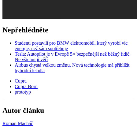
Nepřehlédněte
Studenti postavili pro BMW elektromobil, který vyrobí víc
energie, než sám spotřebuje
Tesla: Autopilot je v Evropě 5× bezpečnější než běžný řidič.
Ne všichni jí věří
Airbus chystá velkou změnu. Nová technologie má přiblížit
hybridní letadla
Cupra
Cupra Born
prototyp
Autor článku
Roman Macháč