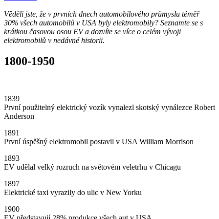
Věděli jste, že v prvních dnech automobilového průmyslu téměř
30% všech automobilů v USA byly elektromobily? Seznamte se s
krátkou časovou osou EV a dozvíte se více o celém vývoji
elektromobilů v nedávné historii.
1800-1950
1839
První použitelný elektrický vozík vynalezl skotský vynálezce Robert
Anderson
1891
První úspěšný elektromobil postavil v USA William Morrison
1893
EV udělal velký rozruch na světovém veletrhu v Chicagu
1897
Elektrické taxi vyrazily do ulic v New Yorku
1900
EV představují 28% produkce všech aut v USA