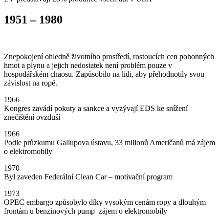
1951 – 1980
Znepokojení ohledně životního prostředí, rostoucích cen pohonných
hmot a plynu a jejich nedostatek není problém pouze v
hospodářském chaosu. Zapůsobilo na lidi, aby přehodnotily svou
závislost na ropě.
1966
Kongres zavádí pokuty a sankce a vyzývají EDS ke snížení
znečištění ovzduší
1966
Podle průzkumu Gallupova ústavu, 33 milionů Američanů má zájem
o elektromobily
1970
Byl zaveden Federální Clean Car – motivační program
1973
OPEC embargo způsobylo díky vysokým cenám ropy a dlouhým
frontám u benzinových pump zájem o elektromobily