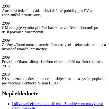
2008
Americká federální vláda nabízí daňové pobídky pro EV a
zpoplatnění infrastruktury
2009
GM zahajuje výrobu globální baterie ve zkušební laboratoři pro
další pokrok elektromobilů
2009
Změny zákonů nutné k americkému zotavení – reinvestice zákona a
uvolněné finanční prostředky
2009
Prezident Obama slibuje 1 milion elektromobilů na silnici do roku
2015
2010
Nissan oznámila dostupnou cenu nabíjecíh stanic a systém poplatků
pro všechny elektrické Nissan LEAF
Nepřehlédněte
Lidl zlevnil elektrokolo o 10 tisíc. Za tuhle cenu má výbavu,
kterou nečekáte