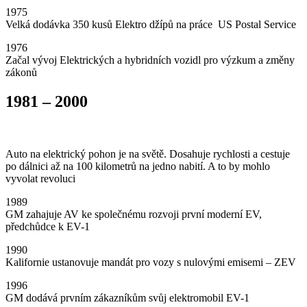
1975
Velká dodávka 350 kusů Elektro džípů na práce US Postal Service
1976
Začal vývoj Elektrických a hybridních vozidl pro výzkum a změny
zákonů
1981 – 2000
Auto na elektrický pohon je na světě. Dosahuje rychlosti a cestuje
po dálnici až na 100 kilometrů na jedno nabití. A to by mohlo
vyvolat revoluci
1989
GM zahajuje AV ke společnému rozvoji první moderní EV,
předchůdce k EV-1
1990
Kalifornie ustanovuje mandát pro vozy s nulovými emisemi – ZEV
1996
GM dodává prvním zákazníkům svůj elektromobil EV-1