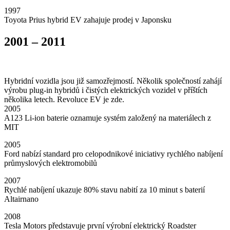
1997
Toyota Prius hybrid EV zahajuje prodej v Japonsku
2001 – 2011
Hybridní vozidla jsou již samozřejmostí. Několik společností zahájí
výrobu plug-in hybridů i čistých elektrických vozidel v příštích
několika letech. Revoluce EV je zde.
2005
A123 Li-ion baterie oznamuje systém založený na materiálech z
MIT
2005
Ford nabízí standard pro celopodnikové iniciativy rychlého nabíjení
průmyslových elektromobilů
2007
Rychlé nabíjení ukazuje 80% stavu nabití za 10 minut s baterií
Altairnano
2008
Tesla Motors představuje první výrobní elektrický Roadster