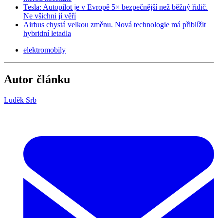
Tesla: Autopilot je v Evropě 5× bezpečnější než běžný řidič.
Ne všichni jí věří
Airbus chystá velkou změnu. Nová technologie má přiblížit
hybridní letadla
elektromobily
Autor článku
Luděk Srb