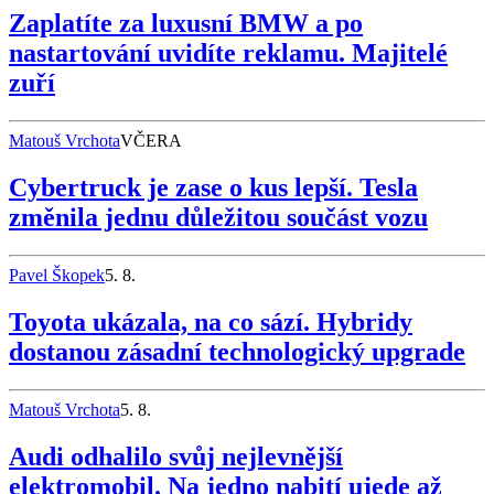
Zaplatíte za luxusní BMW a po
nastartování uvidíte reklamu. Majitelé
zuří
Matouš Vrchota
VČERA
Cybertruck je zase o kus lepší. Tesla
změnila jednu důležitou součást vozu
Pavel Škopek
5. 8.
Toyota ukázala, na co sází. Hybridy
dostanou zásadní technologický upgrade
Matouš Vrchota
5. 8.
Audi odhalilo svůj nejlevnější
elektromobil. Na jedno nabití ujede až