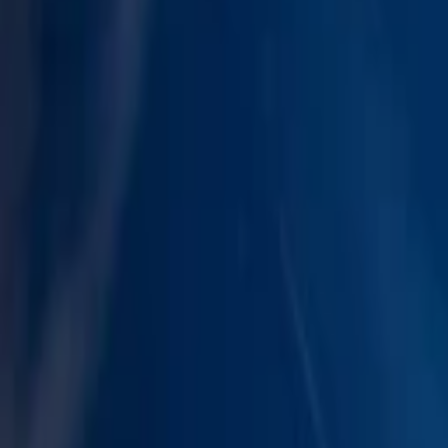
Nejlevnější elektromobil na operativní leasing